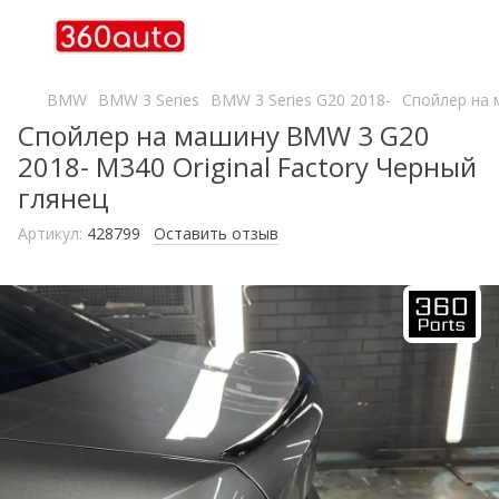
BMW
BMW 3 Series
BMW 3 Series G20 2018-
Спойлер на 
Спойлер на машину BMW 3 G20
2018- M340 Original Factory Черный
глянец
Артикул:
428799
Оставить отзыв