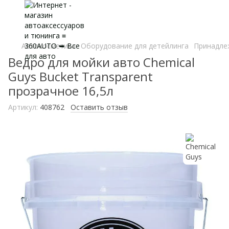
Автокосметика
Оборудование для детейлинга
Принадле
Ведро для мойки авто Chemical
Guys Bucket Transparent
прозрачное 16,5л
Артикул:
408762
Оставить отзыв