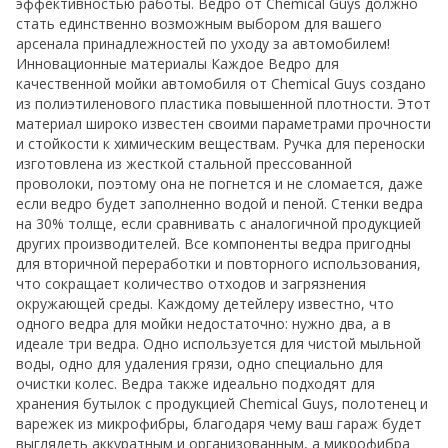
эффективностью работы. Ведро от Chemical Guys должно
стать единственно возможным выбором для вашего
арсенала принадлежностей по уходу за автомобилем!
Инновационные материалы Каждое Ведро для
качественной мойки автомобиля от Chemical Guys создано
из полиэтиленового пластика повышенной плотности. Этот
материал широко известен своими параметрами прочности
и стойкости к химическим веществам. Ручка для переноски
изготовлена из жесткой стальной прессованной
проволоки, поэтому она не погнется и не сломается, даже
если ведро будет заполненно водой и пеной. Стенки ведра
на 30% толще, если сравнивать с аналогичной продукцией
других производителей. Все компоненты ведра пригодны
для вторичной переработки и повторного использования,
что сокращает количество отходов и загрязнения
окружающей среды. Каждому детейлеру известно, что
одного ведра для мойки недостаточно: нужно два, а в
идеале три ведра. Одно используется для чистой мыльной
воды, одно для удаления грязи, одно специально для
очистки колес. Ведра также идеально подходят для
хранения бутылок с продукцией Chemical Guys, полотенец и
варежек из микрофибры, благодаря чему ваш гараж будет
выглядеть аккуратным и организованным, а микрофибра