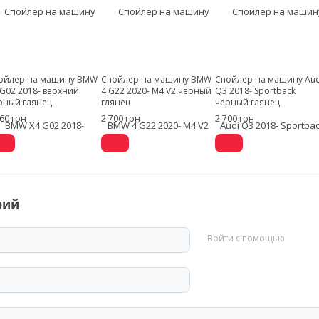
ойлер на машину BMW
Спойлер на машину BMW
Спойлер на машину Aud
 G02 2018- верхний
4 G22 2020- M4 V2 черный
Q3 2018- Sportback
рный глянец
глянец
черный глянец
160 грн
2 700 грн
2 700 грн
рий
Войти с помощью