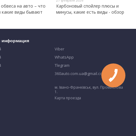
27 февраля 2026
обвеса на авто – что
Карбоновый спойлер плюсы и
и какие виды бывают
минусы, какие есть виды - обзор
я информация
4
Viber
4
WhatsApp
4
Tlegram
360auto.com.ua@gmail.com
м. Івано-Франківськ, вул. Промислова
1.
Карта проезда