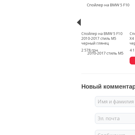
Спойлер на BMW 5 F10
Сп
2010-2017 стиль M5
X4
черный глянец
че
2 578 грн
4 
Новый коммента