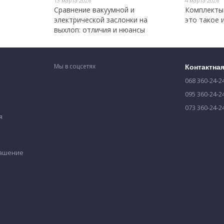
13 марта 2026
4 марта 2026
Сравнение вакуумной и
Комплекты 
электрической заслонки на
это такое 
выхлоп: отличия и нюансы
Мы в соцсетях
Контактна
068 360-24-2
095 360-24-2
073 360-24-2
я
лашение