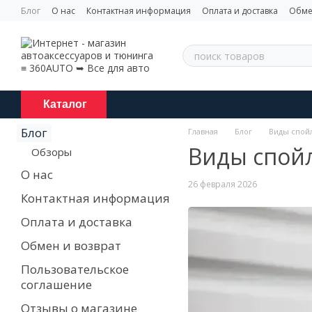
Перейти к основному контенту
Блог
О нас
Контактная информация
Оплата и доставка
Обме
Каталог
Блог
Главная
Блог
Виды спой
Виды спой
Обзоры
О нас
26 февраля 2026
Контактная информация
Оплата и доставка
Обмен и возврат
Пользовательское
соглашение
Отзывы о магазине